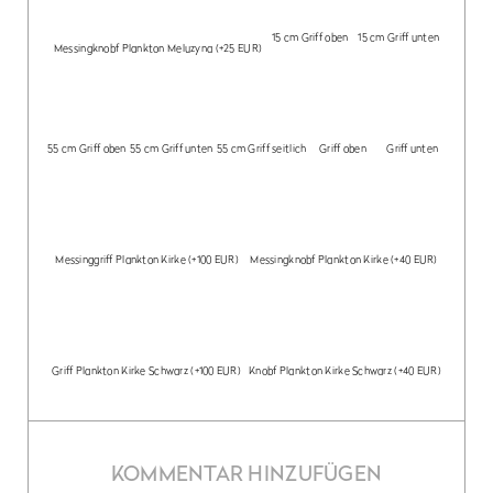
15 cm Griff oben
15 cm Griff unten
Messingknobf Plankton Meluzyna
(+25 EUR)
55 cm Griff oben
55 cm Griff unten
55 cm Griff seitlich
Griff oben
Griff unten
Messinggriff Plankton Kirke
(+100 EUR)
Messingknobf Plankton Kirke
(+40 EUR)
Griff Plankton Kirke Schwarz
(+100 EUR)
Knobf Plankton Kirke Schwarz
(+40 EUR)
KOMMENTAR HINZUFÜGEN