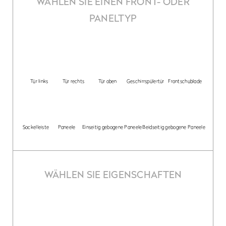
WÄHLEN SIE EINEN FRONT- ODER
PANELTYP
Tür links
Tür rechts
Tür oben
Geschirrspülertür
Frontschublade
Sockelleiste
Paneele
Einseitig gebogene Paneele
Beidseitig gebogene Paneele
WÄHLEN SIE EIGENSCHAFTEN