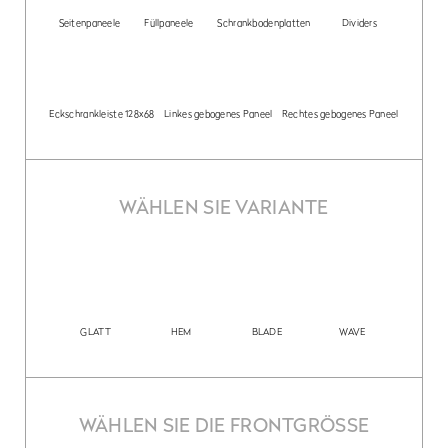
Seitenpaneele
Füllpaneele
Schrankbodenplatten
Dividers
Eckschrankleiste 128x68
Linkes gebogenes Paneel
Rechtes gebogenes Paneel
WÄHLEN SIE VARIANTE
GLATT
HEM
BLADE
WAVE
WÄHLEN SIE DIE FRONTGRÖSSE