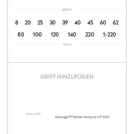
BREITE
8
20
25
30
39
40
45
60
62
80
100
120
140
220
1-220
HÖHE
GRIFF HINZUFÜGEN
ohne Griffe
Messinggriff Plankton Meluzyna
(+47 EUR)