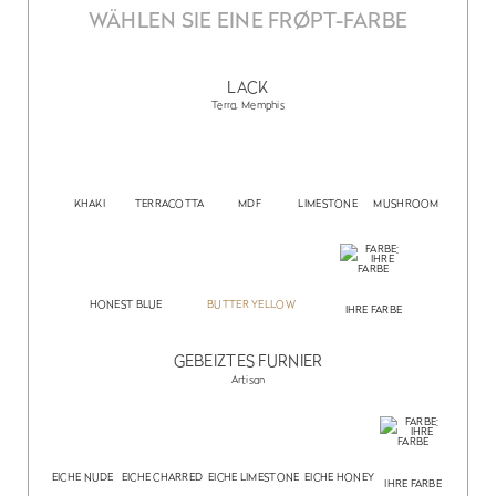
WÄHLEN SIE EINE FRØPT-FARBE
LACK
Terra, Memphis
KHAKI
TERRACOTTA
MDF
LIMESTONE
MUSHROOM
HONEST BLUE
BUTTER YELLOW
IHRE FARBE
GEBEIZTES FURNIER
Artisan
EICHE NUDE
EICHE CHARRED
EICHE LIMESTONE
EICHE HONEY
IHRE FARBE