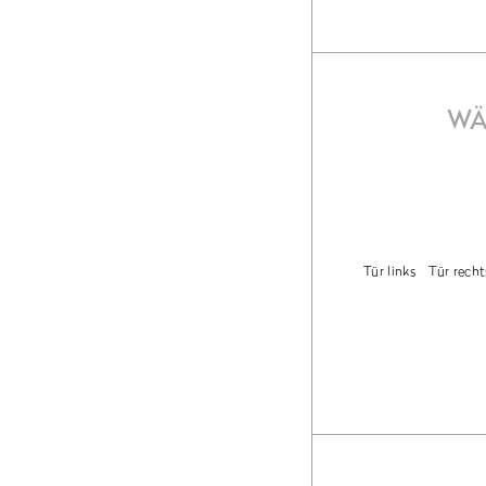
WÄ
Tür links
Tür recht