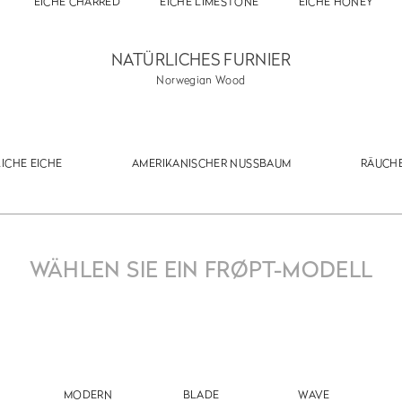
EICHE CHARRED
EICHE LIMESTONE
EICHE HONEY
NATÜRLICHES FURNIER
Norwegian Wood
ICHE EICHE
AMERIKANISCHER NUSSBAUM
RÄUCH
WÄHLEN SIE EIN FRØPT-MODELL
MODERN
BLADE
WAVE