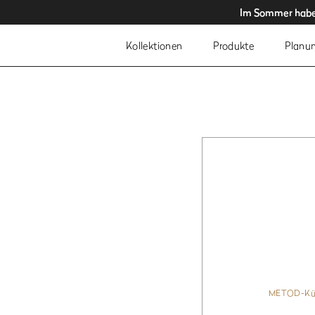
Im Sommer haben
Im Sommer haben
Kollektionen
Produkte
Planu
METOD-Kü