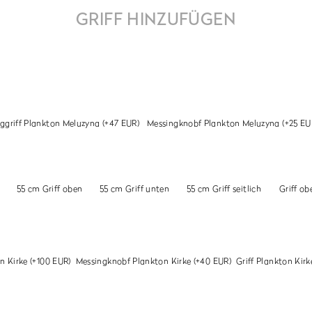
GRIFF HINZUFÜGEN
ggriff Plankton Meluzyna
(+47 EUR)
Messingknobf Plankton Meluzyna
(+25 EU
55 cm Griff oben
55 cm Griff unten
55 cm Griff seitlich
Griff ob
n Kirke
(+100 EUR)
Messingknobf Plankton Kirke
(+40 EUR)
Griff Plankton Kir