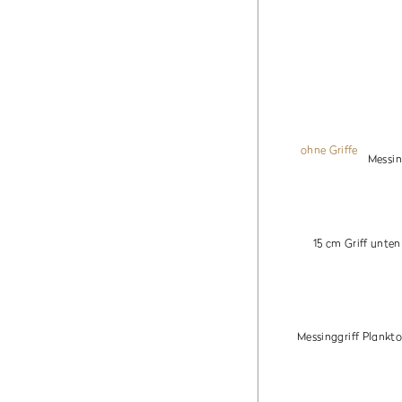
ohne Griffe
Messin
15 cm Griff unten
Messinggriff Plankto