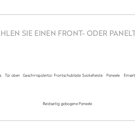
HLEN SIE EINEN FRONT- ODER PANEL
s
Tür oben
Geschirrspülertür
Frontschublade
Sockelleiste
Paneele
Einsei
Beidseitig gebogene Paneele