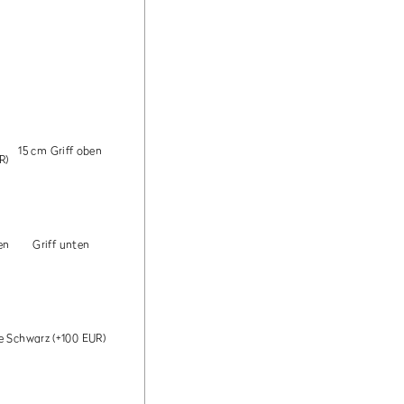
15 cm Griff oben
R)
en
Griff unten
ke Schwarz
(+100 EUR)