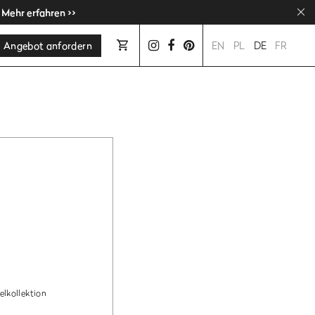
 Mehr erfahren >>
 Mehr erfahren >>
Angebot anfordern
EN
PL
DE
FR
lkollektion