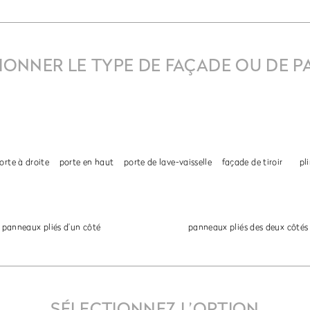
IONNER LE TYPE DE FAÇADE OU DE 
orte à droite
porte en haut
porte de lave-vaisselle
façade de tiroir
pl
panneaux pliés d’un côté
panneaux pliés des deux côtés
SÉLECTIONNEZ L’OPTION