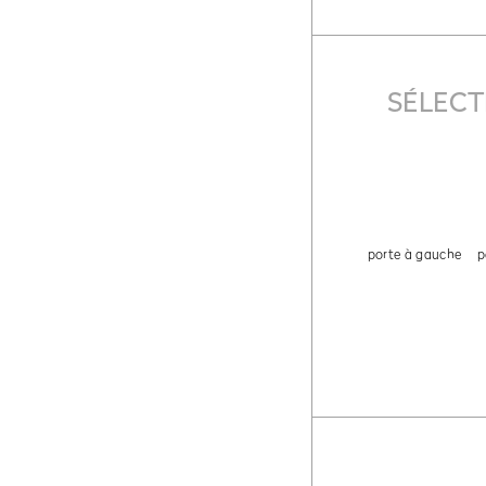
SÉLECT
porte à gauche
p