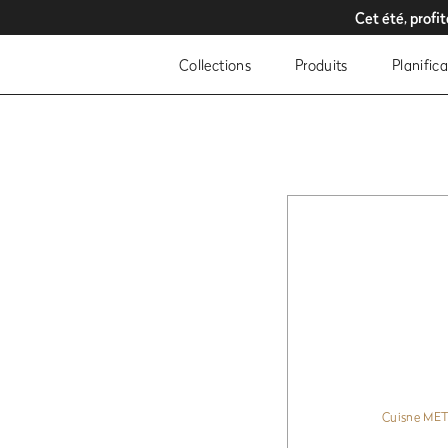
Cet été, profi
Cet été, profi
Pro
Pro
Collections
Produits
Planific
Cuisne ME