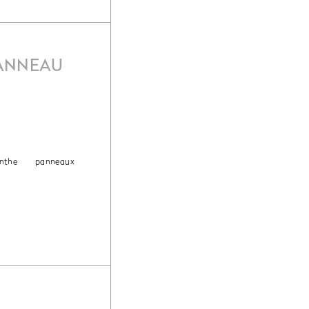
PANNEAU
inthe
panneaux