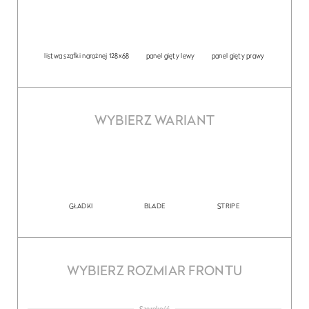
listwa szafki narożnej 128x68
panel gięty lewy
panel gięty prawy
WYBIERZ WARIANT
GŁADKI
BLADE
STRIPE
WYBIERZ ROZMIAR FRONTU
Szerokość