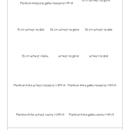
15 cm uchwyt na górze
Plankton Meluzyna gałka mosiężna
(+99 zł)
15 cm uchwyt na dole
55 cm uchwyt na górze
55 cm uchwyt na dole
55 cm uchwyt z boku
uchwyt na górze
uchwyt na dole
Plankton Kirke uchwyt mosiężny
(+399 zł)
Plankton Kirke gałka mosiężna
(+149 zł)
Plankton Kirke uchwyt czarny
(+399 zł)
Plankton Kirke gałka czarna
(+149 zł)