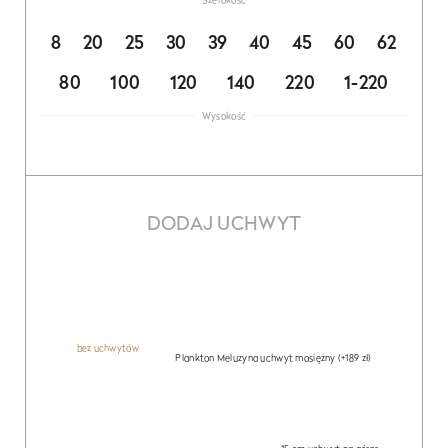
8
20
25
30
39
40
45
60
62
80
100
120
140
220
1-220
Wysokość
DODAJ UCHWYT
bez uchwytów
Plankton Meluzyna uchwyt mosiężny
(+189 zł)