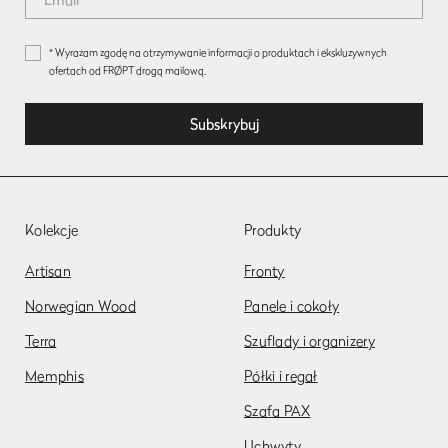
* Wyrażam zgodę na otrzymywanie informacji o produktach i ekskluzywnych
ofertach od FRØPT drogą mailową.
Kolekcje
Produkty
Artisan
Fronty
Norwegian Wood
Panele i cokoły
Terra
Szuflady i organizery
Memphis
Półki i regał
Szafa PAX
Uchwyty