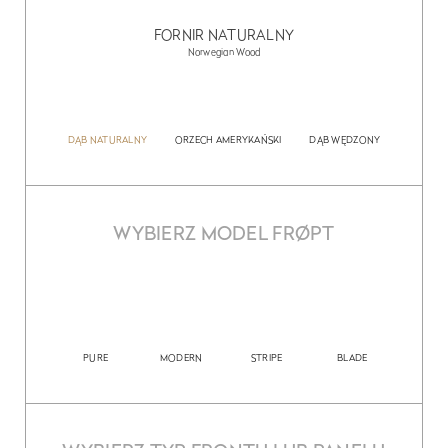
FORNIR NATURALNY
Norwegian Wood
DĄB NATURALNY
ORZECH AMERYKAŃSKI
DĄB WĘDZONY
WYBIERZ MODEL FRØPT
PURE
MODERN
STRIPE
BLADE