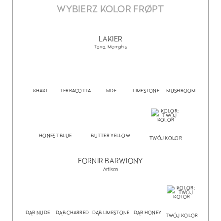
WYBIERZ KOLOR FRØPT
LAKIER
Terra, Memphis
KHAKI
TERRACOTTA
MDF
LIMESTONE
MUSHROOM
HONEST BLUE
BUTTER YELLOW
TWÓJ KOLOR
FORNIR BARWIONY
Artisan
DĄB NUDE
DĄB CHARRED
DĄB LIMESTONE
DĄB HONEY
TWÓJ KOLOR