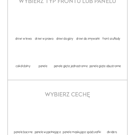
WYBIERZ TYP FRONTU LUB PANELU
drzwi w lewo
drzwi w prawo
drzwi do góry
drzwi do zmywarki
front szuflady
cokół dolny
panele
panele gięte jednostronne
panele gięte obustronne
WYBIERZ CECHĘ
panele boczne
panele wypełniające
panele maskujące spód szafki
dividers