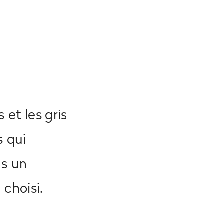
 et les gris
s qui
ns un
 choisi.