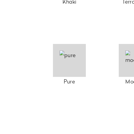
Khaki
Terr
Pure
Mo