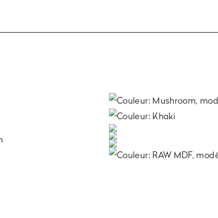
initions
r