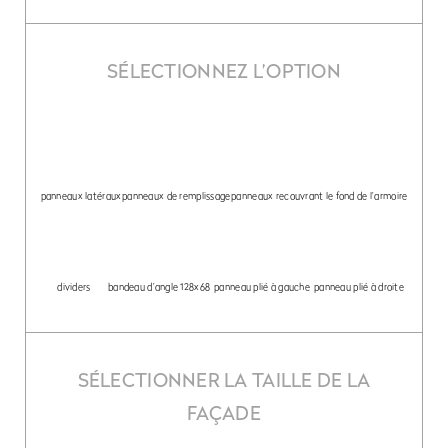
SÉLECTIONNEZ L’OPTION
panneaux latéraux
panneaux de remplissage
panneaux recouvrant le fond de l’armoire
dividers
bandeau d’angle 128x68
panneau plié à gauche
panneau plié à droite
SÉLECTIONNER LA TAILLE DE LA
FAÇADE