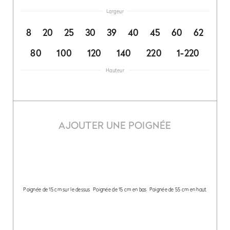
Largeur
8
20
25
30
39
40
45
60
62
80
100
120
140
220
1-220
Hauteur
AJOUTER UNE POIGNÉE
Poignée de 15 cm sur le dessus
Poignée de 15 cm en bas
Poignée de 55 cm en haut