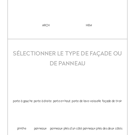
ARCH
HEM
SÉLECTIONNER LE TYPE DE FAÇADE OU
DE PANNEAU
porte à gauche
porte à droite
porte en haut
porte de lave-vaisselle
façade de tiroir
plinthe
panneaux
panneaux pliés d’un côté
panneaux pliés des deux côtés