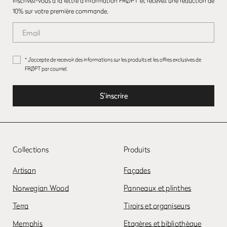
Inscrivez-vous à la lettre d’information FRØPT et recevez une réduction de
10% sur votre première commande.
* J’accepte de recevoir des informations sur les produits et les offres exclusives de
FRØPT par courriel.
Collections
Produits
Artisan
Façades
Norwegian Wood
Panneaux et plinthes
Terra
Tiroirs et organiseurs
Memphis
Etagères et bibliothèque