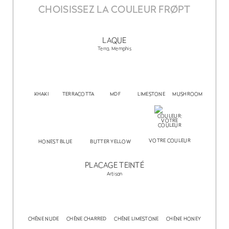
CHOISISSEZ LA COULEUR FRØPT
LAQUE
Terra, Memphis
KHAKI
TERRACOTTA
MDF
LIMESTONE
MUSHROOM
VOTRE COULEUR
HONEST BLUE
BUTTER YELLOW
PLACAGE TEINTÉ
Artisan
CHÊNE NUDE
CHÊNE CHARRED
CHÊNE LIMESTONE
CHÊNE HONEY