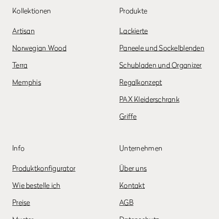
Kollektionen
Produkte
Artisan
Lackierte
Norwegian Wood
Paneele und Sockelblenden
Terra
Schubladen und Organizer
Memphis
Regalkonzept
PAX Kleiderschrank
Griffe
Info
Unternehmen
Produktkonfigurator
Über uns
Wie bestelle ich
Kontakt
Preise
AGB