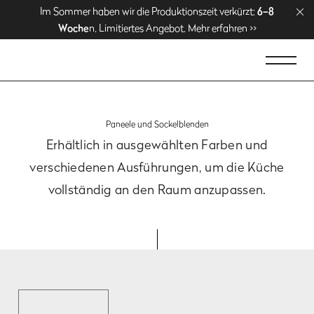
Genießen Sie kostenlose Lieferung über
Genießen Sie kostenlose Lieferung über
Im Sommer haben wir die Produktionszeit verkürzt:
Im Sommer haben wir die Produktionszeit verkürzt:
1500 EUR
1500 EUR
. Jetzt
. Jetzt
6–8
6–8
Woche
Woche
n. Limitiertes Angebot. Mehr erfahren >>
n. Limitiertes Angebot. Mehr erfahren >>
einkaufen >>
einkaufen >>
Paneele und Sockelblenden
Erhältlich in ausgewählten Farben und
verschiedenen Ausführungen,
um die Küche
vollständig an den Raum anzupassen.