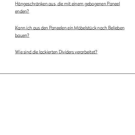
Hängeschränken aus, die mit einem gebogenen Paneel
enden?
Kann ich aus den Paneelen ein Möbelstück nach Belieben
bauen?
Wie sind die lackierten Dividers verarbeitet?
Modelle, Farben und Verarbeitungen
Fronten