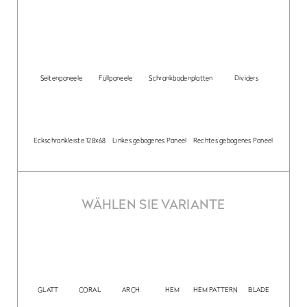
Seitenpaneele
Füllpaneele
Schrankbodenplatten
Dividers
Eckschrankleiste 128x68
Linkes gebogenes Paneel
Rechtes gebogenes Paneel
WÄHLEN SIE VARIANTE
GLATT
CORAL
ARCH
HEM
HEM PATTERN
BLADE