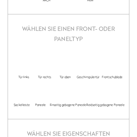
ARCH
HEM
WÄHLEN SIE EINEN FRONT- ODER
PANELTYP
Tür links
Tür rechts
Tür oben
Geschirrspülertür
Frontschublade
Sockelleiste
Paneele
Einseitig gebogene Paneele
Beidseitig gebogene Paneele
WÄHLEN SIE EIGENSCHAFTEN