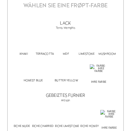
WÄHLEN SIE EINE FRØPT-FARBE
LACK
Terra, Memphis
KHAKI
TERRACOTTA
MDF
LIMESTONE
MUSHROOM
HONEST BLUE
BUTTER YELLOW
IHRE FARBE
GEBEIZTES FURNIER
Artisan
EICHE NUDE
EICHE CHARRED
EICHE LIMESTONE
EICHE HONEY
IHRE FARBE