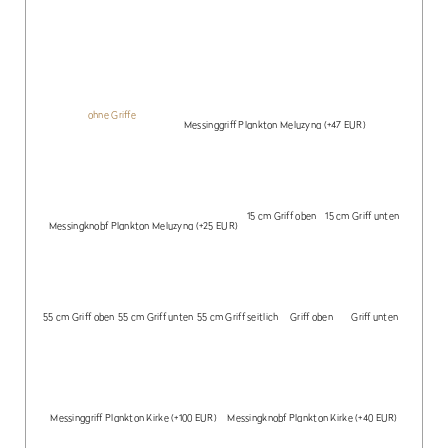
ohne Griffe
Messinggriff Plankton Meluzyna
(+47 EUR)
15 cm Griff oben
15 cm Griff unten
Messingknobf Plankton Meluzyna
(+25 EUR)
55 cm Griff oben
55 cm Griff unten
55 cm Griff seitlich
Griff oben
Griff unten
Messinggriff Plankton Kirke
(+100 EUR)
Messingknobf Plankton Kirke
(+40 EUR)