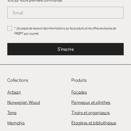
10% sur votre première commande.
* J’accepte de recevoir des informations sur les produits et les offres exclusives de
FRØPT par courriel.
Collections
Produits
Artisan
Façades
Norwegian Wood
Panneaux et plinthes
Terra
Tiroirs et organiseurs
Memphis
Etagères et bibliothèque