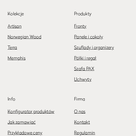
Kolekcje
Produkty
Artisan
Fronty
Norwegian Wood
Panele i cokoły
Terra
Szuflady i organizery
Memphis
Półki i regał
Szafa PAX
Uchwyty
Info
Firma
Konfigurator produktów
O nas
Jak zamawiać
Kontakt
Przykładowe ceny
Regulamin