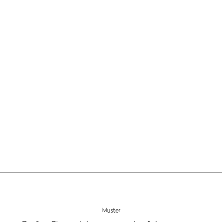
Farben und Oberflächen
Produkte ansehen
Muster