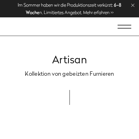
Genießen Sie kostenlose Lieferung über
Genießen Sie kostenlose Lieferung über
Im Sommer haben wir die Produktionszeit verkürzt:
Im Sommer haben wir die Produktionszeit verkürzt:
1500 EUR
1500 EUR
. Jetzt
. Jetzt
6–8
6–8
Woche
Woche
n. Limitiertes Angebot. Mehr erfahren >>
n. Limitiertes Angebot. Mehr erfahren >>
einkaufen >>
einkaufen >>
Artisan
Kollektion von gebeizten Furnieren