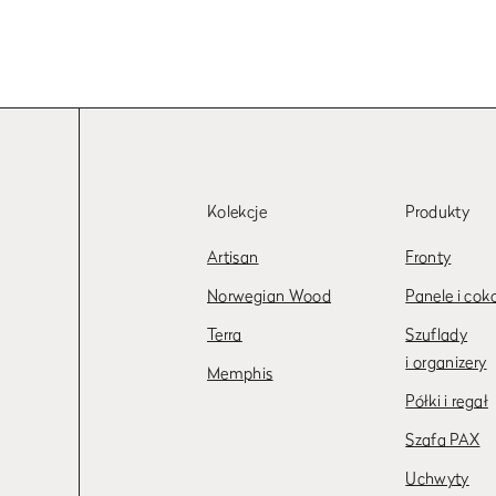
Kolekcje
Produkty
Artisan
Fronty
Norwegian Wood
Panele i cok
Terra
Szuflady
i organizery
Memphis
Półki i regał
Szafa PAX
Uchwyty