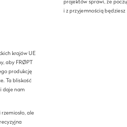
projektów sprawi, że poczu
i z przyjemnością będziesz 
kich krajów UE
my, aby FRØPT
tego produkcję
. Ta bliskość
i daje nam
 rzemiosło, ale
recyzyjna