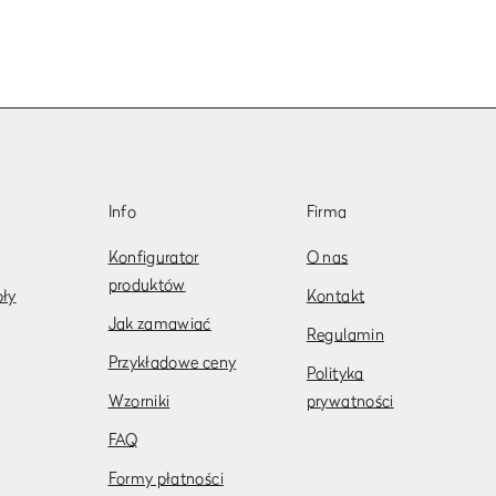
Info
Firma
Konfigurator
O nas
produktów
oły
Kontakt
Jak zamawiać
Regulamin
Przykładowe ceny
Polityka
Wzorniki
prywatności
FAQ
Formy płatności