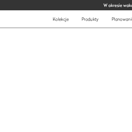
W okresie wakac
W okresie wakac
Cies
Cies
Kolekcje
Produkty
Planowani