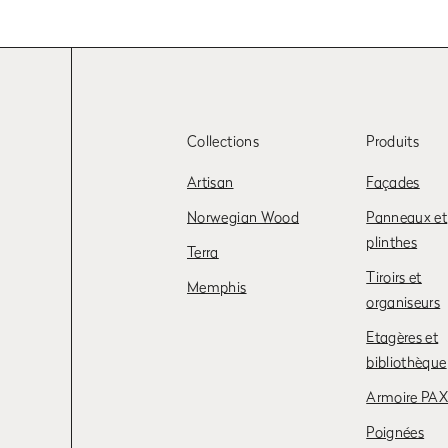
Collections
Produits
Artisan
Façades
Norwegian Wood
Panneaux et
plinthes
Terra
Tiroirs et
Memphis
organiseurs
Etagères et
bibliothèque
Armoire PA
Poignées