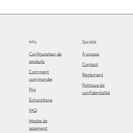
Info
Société
Configurateur de
À propos
produits
Contact
Comment
Règlement
commander
Politique de
Prix
confidentialité
Échantillons
FAQ
X
Modes de
paiement