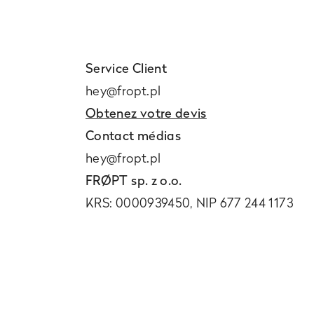
Service Client
hey@fropt.pl
Obtenez votre devis
Contact médias
hey@fropt.pl
FRØPT sp. z o.o.
KRS: 0000939450, NIP 677 244 1173