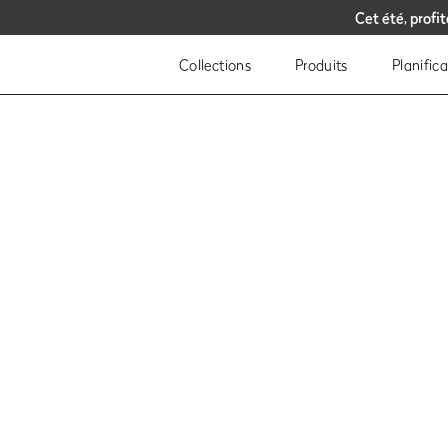
Cet été, profi
Cet été, profi
Pro
Pro
Collections
Produits
Planific