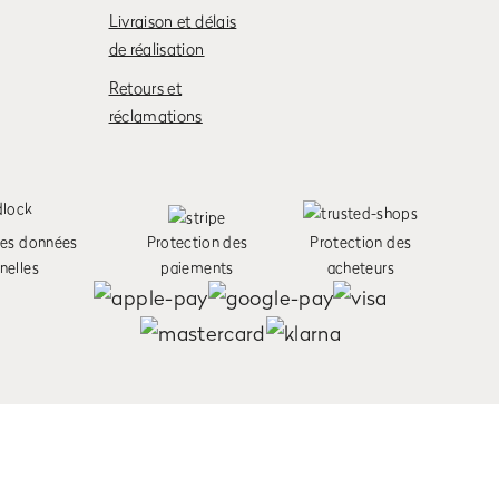
Livraison et délais
de réalisation
Retours et
réclamations
des données
Protection des
Protection des
nelles
paiements
acheteurs
er notre trafic. Vous acceptez nos cookies si vous continuez à utiliser notre site web.