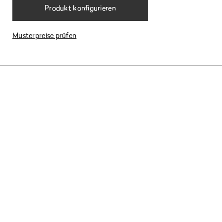
Produkt konfigurieren
Musterpreise prüfen
Paneele und Sockelblenden
Ansehen